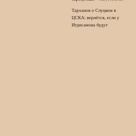
Тарханов о Слуцком в
ЦСКА: вернётся, если у
Игдисамова будут
проблемы
3 августа, 2026
Оренбург – Зенит:
стартовые составы на матч
второго тура РПЛ
2 августа,
2026
© 2026 Голос Трибуны
Новости «Челси»
News
Интервью
История клуба