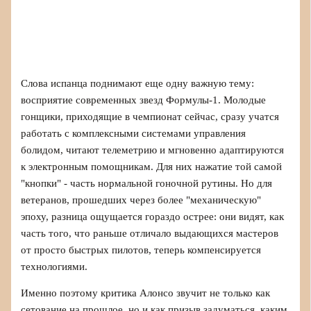
Слова испанца поднимают еще одну важную тему:
восприятие современных звезд Формулы‑1. Молодые
гонщики, приходящие в чемпионат сейчас, сразу учатся
работать с комплексными системами управления
болидом, читают телеметрию и мгновенно адаптируются
к электронным помощникам. Для них нажатие той самой
"кнопки" - часть нормальной гоночной рутины. Но для
ветеранов, прошедших через более "механическую"
эпоху, разница ощущается гораздо острее: они видят, как
часть того, что раньше отличало выдающихся мастеров
от просто быстрых пилотов, теперь компенсируется
технологиями.
Именно поэтому критика Алонсо звучит не только как
сетование на прошлое, но и как призыв задуматься, каким