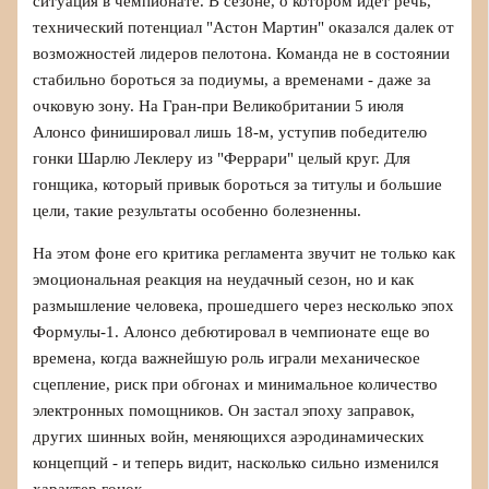
ситуация в чемпионате. В сезоне, о котором идет речь,
технический потенциал "Астон Мартин" оказался далек от
возможностей лидеров пелотона. Команда не в состоянии
стабильно бороться за подиумы, а временами - даже за
очковую зону. На Гран‑при Великобритании 5 июля
Алонсо финишировал лишь 18‑м, уступив победителю
гонки Шарлю Леклеру из "Феррари" целый круг. Для
гонщика, который привык бороться за титулы и большие
цели, такие результаты особенно болезненны.
На этом фоне его критика регламента звучит не только как
эмоциональная реакция на неудачный сезон, но и как
размышление человека, прошедшего через несколько эпох
Формулы‑1. Алонсо дебютировал в чемпионате еще во
времена, когда важнейшую роль играли механическое
сцепление, риск при обгонах и минимальное количество
электронных помощников. Он застал эпоху заправок,
других шинных войн, меняющихся аэродинамических
концепций - и теперь видит, насколько сильно изменился
характер гонок.