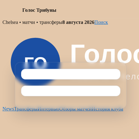
Голос Трибуны
Skip
Chelsea • матчи • трансферы
8 августа 2026
Поиск
to
content
News
Трансферы
Интервью
Обзоры матчей
История клуба