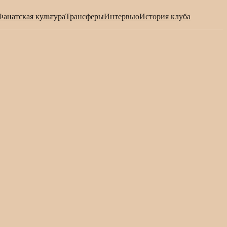
Фанатская культура
Трансферы
Интервью
История клуба