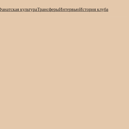
Фанатская культура
Трансферы
Интервью
История клуба