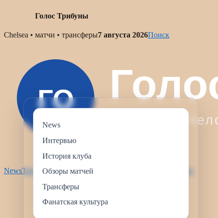
Голос Трибуны
Skip
Chelsea • матчи • трансферы
7 августа 2026
Поиск
to
content
News
Интервью
История клуба
News
Трансферы
Интервью
Обзоры матчей
История клуба
Обзоры матчей
Трансферы
Фанатская культура