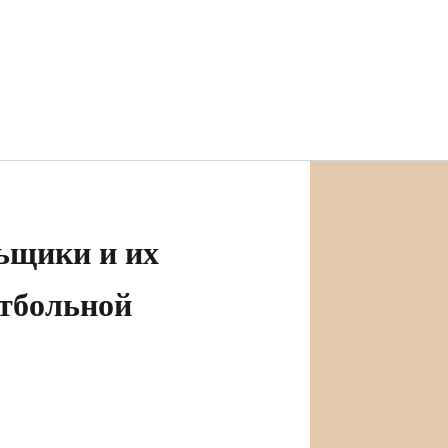
ьщики и их
утбольной