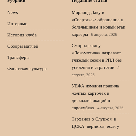
Рубрики
Недавние статьи
News
Мирлинд Даку в
«Спартаке»: обращение к
Интервью
болельщикам и новый этап
карьеры
6 августа, 2026
История клуба
Смородская: у
Обзоры матчей
«Локомотива» назревает
Трансферы
тяжёлый сезон в РПЛ без
усиления и стратегии
5
Фанатская культура
августа, 2026
УЕФА изменил правила
жёлтых карточек и
дисквалификаций в
еврокубках
4 августа, 2026
Тарханов о Слуцком в
ЦСКА: вернётся, если у
Игдисамова будут