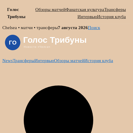
Голос
Обзоры матчей
Фанатская культура
Трансферы
Трибуны
Интервью
История клуба
Skip
Chelsea • матчи • трансферы
7 августа 2026
Поиск
to
content
News
Трансферы
Интервью
Обзоры матчей
История клуба