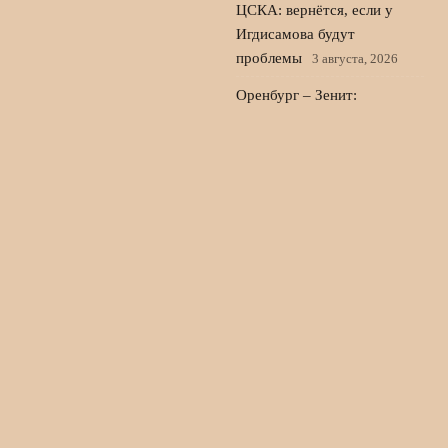
ЦСКА: вернётся, если у
Игдисамова будут
проблемы
3 августа, 2026
Оренбург – Зенит:
стартовые составы на матч
второго тура РПЛ
2 августа,
2026
© 2026 Голос Трибуны
Новости «Челси»
News
Интервью
История клуба
Обзоры матчей