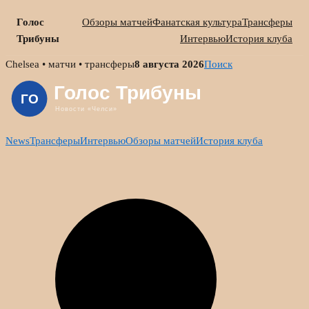
Голос
Обзоры матчей
Фанатская культура
Трансферы
Трибуны
Интервью
История клуба
Skip
Chelsea • матчи • трансферы
8 августа 2026
Поиск
to
content
News
Трансферы
Интервью
Обзоры матчей
История клуба