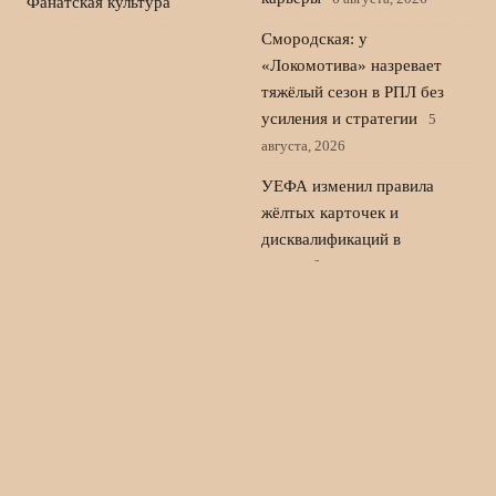
Фанатская культура
Смородская: у
«Локомотива» назревает
тяжёлый сезон в РПЛ без
усиления и стратегии
5
августа, 2026
УЕФА изменил правила
жёлтых карточек и
дисквалификаций в
еврокубках
4 августа, 2026
Тарханов о Слуцком в
ЦСКА: вернётся, если у
Игдисамова будут
проблемы
3 августа, 2026
© 2026 Голос Трибуны
Новости «Челси»