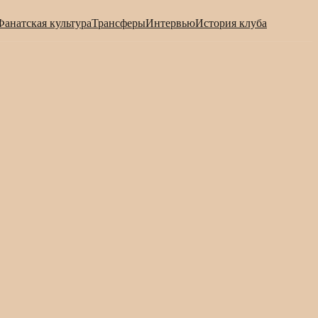
Фанатская культура
Трансферы
Интервью
История клуба