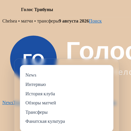
Голос Трибуны
Skip
Chelsea • матчи • трансферы
9 августа 2026
Поиск
to
content
News
Интервью
История клуба
News
Трансферы
Интервью
Обзоры матчей
История клуба
Обзоры матчей
Трансферы
Фанатская культура