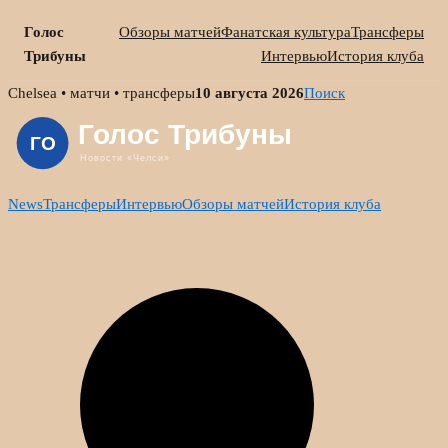
Голос
Обзоры матчей
Фанатская культура
Трансферы
Трибуны
Интервью
История клуба
Skip
Chelsea • матчи • трансферы
10 августа 2026
Поиск
to
content
News
Трансферы
Интервью
Обзоры матчей
История клуба