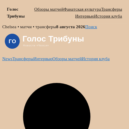
Голос
Обзоры матчей
Фанатская культура
Трансферы
Трибуны
Интервью
История клуба
Skip
Chelsea • матчи • трансферы
8 августа 2026
Поиск
to
content
News
Трансферы
Интервью
Обзоры матчей
История клуба