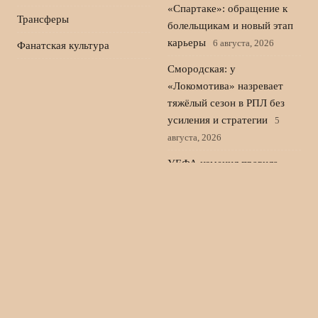
«Спартаке»: обращение к
Трансферы
болельщикам и новый этап
карьеры
6 августа, 2026
Фанатская культура
Смородская: у
«Локомотива» назревает
тяжёлый сезон в РПЛ без
усиления и стратегии
5
августа, 2026
УЕФА изменил правила
жёлтых карточек и
дисквалификаций в
еврокубках
4 августа, 2026
Тарханов о Слуцком в
ЦСКА: вернётся, если у
Игдисамова будут
проблемы
3 августа, 2026