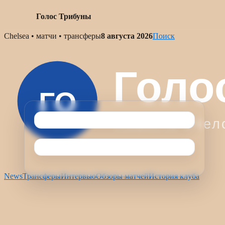
Голос Трибуны
Skip
Chelsea • матчи • трансферы
8 августа 2026
Поиск
to
content
News
Трансферы
Интервью
Обзоры матчей
История клуба