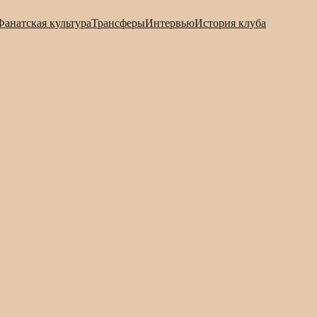
Фанатская культура
Трансферы
Интервью
История клуба