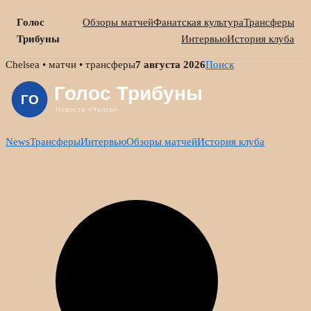
Голос
Обзоры матчей
Фанатская культура
Трансферы
Трибуны
Интервью
История клуба
Skip
Chelsea • матчи • трансферы
7 августа 2026
Поиск
to
content
News
Трансферы
Интервью
Обзоры матчей
История клуба