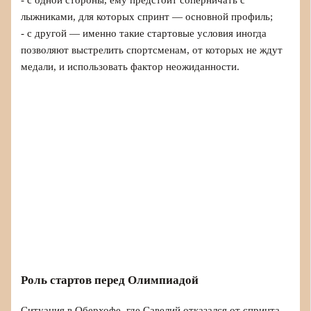
- с одной стороны, ему предстоит соперничать с
лыжниками, для которых спринт — основной профиль;
- с другой — именно такие стартовые условия иногда
позволяют выстрелить спортсменам, от которых не ждут
медали, и использовать фактор неожиданности.
Роль стартов перед Олимпиадой
Ситуация в Оберхофе, где Савелий отказался от спринта,