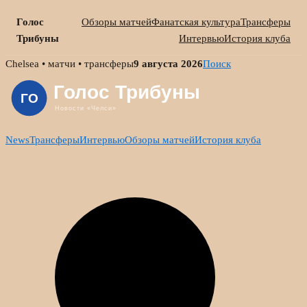
Голос
Обзоры матчей
Фанатская культура
Трансферы
Трибуны
Интервью
История клуба
Skip
Chelsea • матчи • трансферы
9 августа 2026
Поиск
to
content
News
Трансферы
Интервью
Обзоры матчей
История клуба