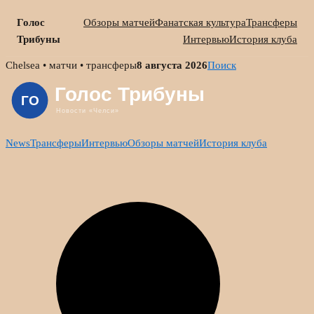
Голос
Обзоры матчей
Фанатская культура
Трансферы
Трибуны
Интервью
История клуба
Skip
Chelsea • матчи • трансферы
8 августа 2026
Поиск
to
content
News
Трансферы
Интервью
Обзоры матчей
История клуба