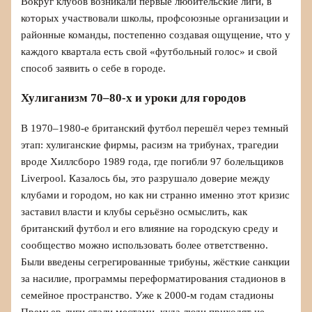
Вокруг клубов возникали первые любительские лиги, в
которых участвовали школы, профсоюзные организации и
районные команды, постепенно создавая ощущение, что у
каждого квартала есть свой «футбольный голос» и свой
способ заявить о себе в городе.
Хулиганизм 70–80-х и уроки для городов
В 1970–1980-е британский футбол перешёл через темный
этап: хулиганские фирмы, расизм на трибунах, трагедии
вроде Хиллсборо 1989 года, где погибли 97 болельщиков
Liverpool. Казалось бы, это разрушало доверие между
клубами и городом, но как ни странно именно этот кризис
заставил власти и клубы серьёзно осмыслить, как
британский футбол и его влияние на городскую среду и
сообщество можно использовать более ответственно.
Были введены сегрегированные трибуны, жёсткие санкции
за насилие, программы переформатирования стадионов в
семейное пространство. Уже к 2000-м годам стадионы
Премьер-лиги стали местами, куда люди приходят не