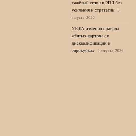
тяжёлый сезон в РПЛ без
усиления и стратегии
5
августа, 2026
УЕФА изменил правила
жёлтых карточек и
дисквалификаций в
еврокубках
4 августа, 2026
Тарханов о Слуцком в
ЦСКА: вернётся, если у
Игдисамова будут
проблемы
3 августа, 2026
© 2026 Голос Трибуны
Новости «Челси»