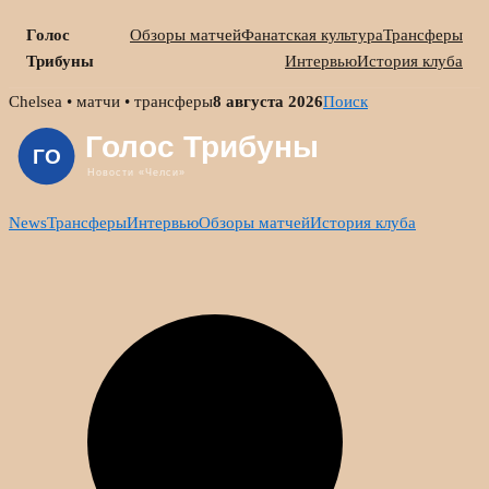
Голос
Обзоры матчей
Фанатская культура
Трансферы
Трибуны
Интервью
История клуба
Skip
Chelsea • матчи • трансферы
8 августа 2026
Поиск
to
content
News
Трансферы
Интервью
Обзоры матчей
История клуба